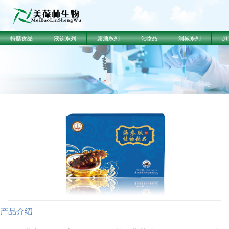
特膳食品
液饮系列
露酒系列
化妆品
消械系列
加
产品介绍